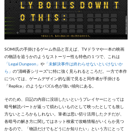
SOMI氏の手掛けるゲーム作品と言えば、TVドラマや一本の映画
の物語を追うかのようなストーリー性も特色の１つで、これは
「Legal Dungeon」
や
「未解決事件は終わらせないといけないか
ら」
の”清崎蒼シリーズ”に特に強く見られるところだ。一方で本作
については、ゲームデザイン的な面で見ると同作者が手掛ける
「Replica」のようなパズル色が強い傾向にある。
そのため、日記の内容に没頭したいというプレイヤーにとっては
暗号解読パートが返って煩わしいものとして映ったとしても致し
方ないところかもしれない。筆者は思い切り活用したクチだが、
各暗号の解き方に関してはネット検索で攻略情報がいくらか見つ
かるので、「物語だけでもどうにか知りたい」という方にとって