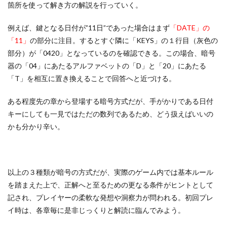
箇所を使って解き方の解説を行っていく。
例えば、鍵となる日付が”11日”であった場合はまず
「DATE」の
「11」
の部分に注目。するとすぐ隣に「KEYS」の１行目（灰色の
部分）が「0420」となっているのを確認できる。この場合、暗号
器の「04」にあたるアルファベットの「D」と「20」にあたる
「T」を相互に置き換えることで回答へと近づける。
ある程度先の章から登場する暗号方式だが、手がかりである日付
キーにしても一見ではただの数列であるため、どう扱えばいいの
かも分かり辛い。
以上の３種類が暗号の方式だが、実際のゲーム内では基本ルール
を踏まえた上で、正解へと至るための更なる条件がヒントとして
記され、プレイヤーの柔軟な発想や洞察力が問われる。初回プレ
イ時は、各章毎に是非じっくりと解読に臨んでみよう。