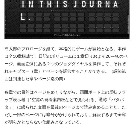
導入部のプロローグを経て、本格的にゲームが開始となる。本作
は全10章構成で、日記のボリュームは１章辺りおよそ20～40のペ
ージ。画面左側にある２つのジョグダイヤルを操作して、それぞ
れチャプター（章）とページを調節することができる。（調節範
囲は到達した章やページ迄の間）
各章での目的はページをめくりながら、画面ボード上の反転フラ
ップ表示器（*空港の発着案内板などで見られる、通称「パタパ
タ」）に綴られた文面を最後のページまで読み進めることだ。た
だし一部のページには暗号がかけられており、解読するまで全容
が明らかとならない仕組みとなっている。