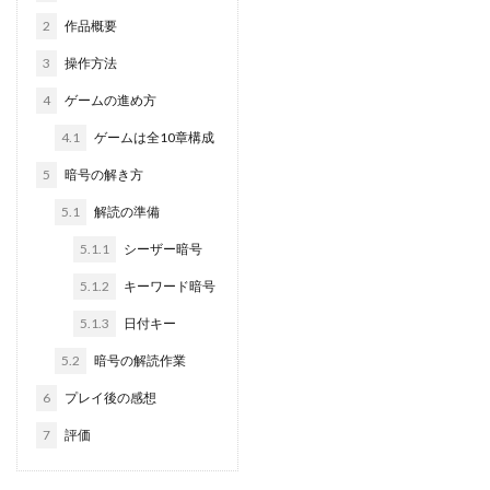
2
作品概要
3
操作方法
4
ゲームの進め方
4.1
ゲームは全10章構成
5
暗号の解き方
5.1
解読の準備
5.1.1
シーザー暗号
5.1.2
キーワード暗号
5.1.3
日付キー
5.2
暗号の解読作業
6
プレイ後の感想
7
評価