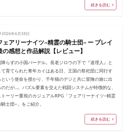
続きを読む
2026年6月18日
フェアリーナイツ~精霊の騎士団~ ー プレイ
後の感想と作品解説【レビュー】
雨降らずの小国バーデル。長老ジロウの下で『道理人』と
して育てられた青年カイはある日、王国の祭祀団に同行す
るという使命を授かり、千年猫のデジと共に冒険の旅に出
るのだが…。パズル要素を交えた戦闘システムが特徴的な、
ストーリー重視のカジュアルRPG「フェアリーナイツ~精霊
の騎士団~」をご紹介。
続きを読む