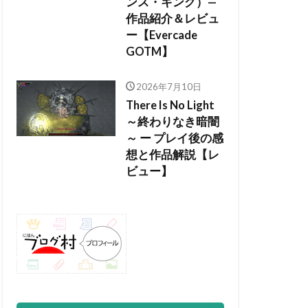
ンス・キング）—
作品紹介＆レビュ
ー【Evercade
GOTM】
2026年7月10日
There Is No Light
～終わりなき暗闇
～ ー プレイ後の感
想と作品解説【レ
ビュー】