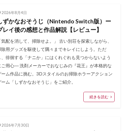
2026年8月4日
しずかなおそうじ（Nintendo Switch版）ー
プレイ後の感想と作品解説【レビュー】
「気配を消して、掃除せよ。」 古い別荘を探索しながら、
掃除用グッズを駆使して隅々までキレイにしよう。ただ
し、徘徊する「ナニか」にはくれぐれも見つからないよう
にご用心― 洗剤メーカーでおなじみの『花王』が本格的な
ゲーム作品に挑む。3Dスタイルのお掃除ホラーアクション
ゲーム「しずかなおそうじ」をご紹介。
続きを読む
2026年7月30日