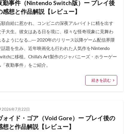
夜勤事件（Nintendo Switch版）ー プレイ後
の感想と作品解説【レビュー】
高額自給に惹かれ、コンビニの深夜アルバイトに精を出す
女子大生。彼女はある日を境に、様々な怪奇現象に見舞わ
れるようになる…― 2020年のリリース以降ゲーム配信界隈
で話題を生み、近年映画化も行われた人気作をNintendo
witchに移植。Chilla's Art製作のジャパニーズ・ホラーゲー
ム「夜勤事件」をご紹介。
続きを読む
2026年7月22日
ヴォイド・ゴア（Void Gore）ー プレイ後の
感想と作品解説【レビュー】