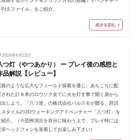
に展開するポイント＆クリック方式の短編アドベンチャー
「P.I.S.ファイル」をご紹介。
続きを読む
2026年6月22日
八つ灯（やつあかり） ー プレイ後の感想と
作品解説【レビュー】
迷路のような広大なフィールド探索を通じ、あちこちに配
置された計８本のロウソク全てに火を灯す事で開く扉から
脱出しよう。「八つ巡」の株式会社パルスモが贈る、肝試
しスタイルの3Dウォーキングアドベンチャー「八つ灯」を
ご紹介。（※恐怖演出を存分に味わう上で、プレイ時には
是非ヘッドフォンを装着してお楽しみ下さい）