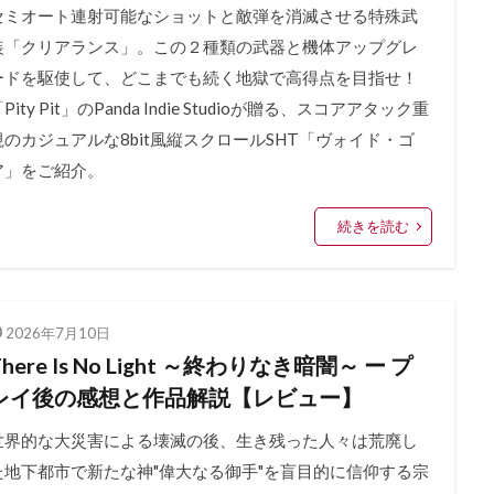
セミオート連射可能なショットと敵弾を消滅させる特殊武
装「クリアランス」。この２種類の武器と機体アップグレ
ードを駆使して、どこまでも続く地獄で高得点を目指せ！
Pity Pit」のPanda Indie Studioが贈る、スコアアタック重
視のカジュアルな8bit風縦スクロールSHT「ヴォイド・ゴ
ア」をご紹介。
続きを読む
2026年7月10日
There Is No Light ～終わりなき暗闇～ ー プ
レイ後の感想と作品解説【レビュー】
世界的な大災害による壊滅の後、生き残った人々は荒廃し
た地下都市で新たな神"偉大なる御手"を盲目的に信仰する宗