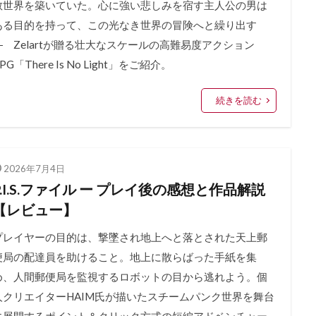
教世界を築いていた。心に強い悲しみを宿す主人公の男は
ある目的を持って、この光なき世界の冒険へと繰り出す
― Zelartが贈る壮大なスケールの高難易度アクション
PG「There Is No Light」をご紹介。
続きを読む
2026年7月4日
P.I.S.ファイル ー プレイ後の感想と作品解説
【レビュー】
プレイヤーの目的は、撃墜され地上へと落とされた天上郵
便局の配達員を助けること。地上に散らばった手紙を集
め、人間郵便局を監視するロボットの目から逃れよう。個
人クリエイターHAIM氏が描いたスチームパンク世界を舞台