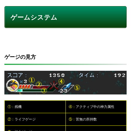
ゲームシステム
ゲージの見方
①：
残機
④：
アクティブ中の神力属性
②：
ライフゲージ
⑤：
苦無の所持数