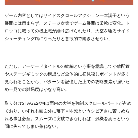
ゲーム内容としてはサイドスクロールアクション一本調子という
展開には留まらず、ステージ次第でゲーム展開は柔軟に変化。ト
ロッコに載っての機上戦が繰り広げられたり、大空を駆るサイド
シューティング風になったりと意欲的で飽きさせない。
ただし、アーケードタイトルの続編という事を意識してか敵配置
やステージギミックの構成など全体的に初見殺しポイントが多く
見られることから、パターンを記憶した上での攻略要素が強いた
め一見での難易度はかなり高い。
取り分けSTAGE2や4は面内の大半を強制スクロールパートが占め
ており、いずれも画面外に落下＝即死というシビアさに苦しめら
れる事は必至。スムーズに突破できなければ、残機をあっという
間に失ってしまい兼ねない。