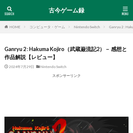
古今ゲーム録
HOME
コンピュータ・ゲーム
Nintendo Switch
Ganryu 2 
Ganryu 2 : Hakuma Kojiro（武蔵巌流記2）－ 感想と
作品解説【レビュー】
2024年7月29日
Nintendo Switch
スポンサーリンク