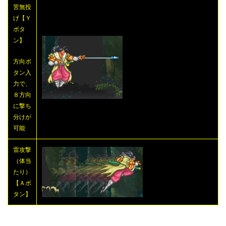
苦無投
げ【Ｙ
ボタ
ン】
方向ボ
タン入
力で、
８方向
に撃ち
分けが
可能
雷攻撃
（体当
たり）
【Ａボ
タン】