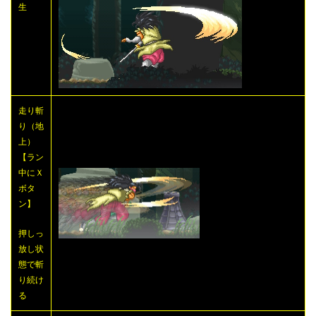
生
走り斬
り（地
上）
【ラン
中にＸ
ボタ
ン】
押しっ
放し状
態で斬
り続け
る