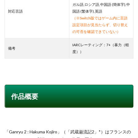
ガル語,ロシア語,中国語 (簡体字),中
対応言語
国語 (繁体字),英語
（※Switch版ではゲーム内に言語
設定項目が見当たらず、切り替え
の可否を確認できていない）
IARCレーティング：7+（暴力（軽
備考
度））
作品概要
「Ganryu 2 : Hakuma Kojiro」（「武蔵巌流記2」*）はフランスの