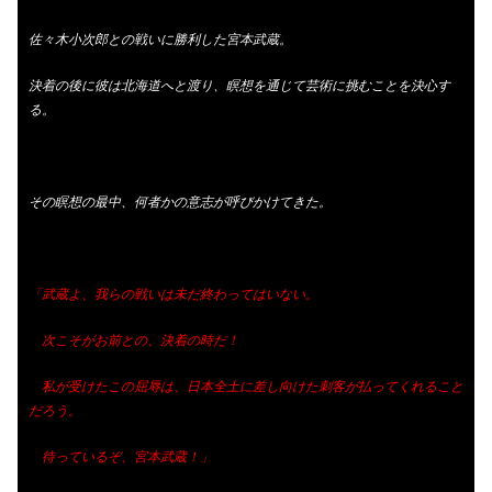
佐々木小次郎との戦いに勝利した宮本武蔵。
決着の後に彼は北海道へと渡り、瞑想を通じて芸術に挑むことを決心す
る。
その瞑想の最中、何者かの意志が呼びかけてきた。
「武蔵よ、我らの戦いは未だ終わってはいない。
次こそがお前との、決着の時だ！
私が受けたこの屈辱は、日本全土に差し向けた刺客が払ってくれること
だろう。
待っているぞ、宮本武蔵！」