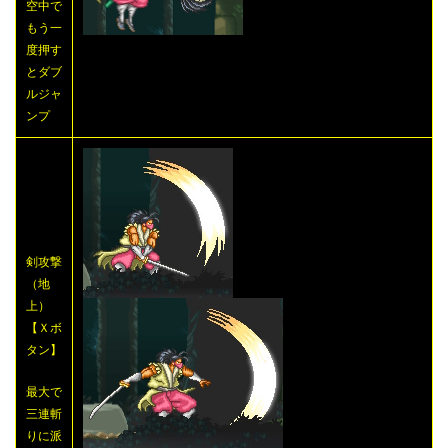
空中で
もう一
度押す
とダブ
ルジャ
ンプ
剣攻撃
（地
上）
【Ｘボ
タン】
最大で
三連斬
りに派