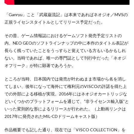
「Ganryu」こと「武蔵巌流記」は本来であればネオジオ／MVSの
正規ライセンスタイトルとしてリリース予定だった。
その昔、ゲーム情報誌におけるゲームソフト発売予定リストの
内、NEO GEOのソフトラインナップの中に本作のタイトル表記が
長らく残っていたことをうっすらと覚えている方もいるかもしれ
ない。当時であれば、唯一の専門誌として刊行中だった「ネオジ
オフリーク」が特に顕著であろうか。
ところが当時、日本国内では発売が叶わぬまま市場から名を消し
てしまい、後年になって海外にて権利元のVISCOの許諾を得た上
での外部による移植が実現。2016年にはネオジオカートリッジな
どいくつかのプラットフォームを通じて、”非ライセンス輸入版”と
いった変則的な形によるリリースが行われた。（上動画リンクは
2017年に発売されたMIL-CDドリームキャスト版）
作品概要でも記した通り、現在では「VISCO COLLECTION」を