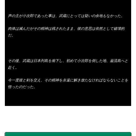
声の主が小次郎であった事は、武蔵にとっては疑いの余地もなかった。
肉体は滅んだがその精神は残されたまま、彼の意思は依然として破壊的
だ。
その後、武蔵は日本列島を南下し、初めて小次郎を倒した地、巌流島へと
赴く。
今一度彼と剣を交え、その精神を永遠に解き放たなければならないことを
悟ったのだった。