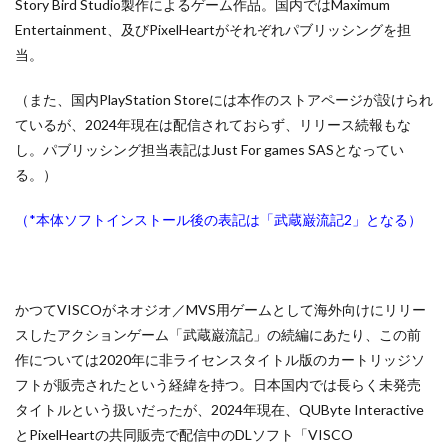
Story Bird Studio製作によるゲーム作品。国内ではMaximum
Entertainment、及びPixelHeartがそれぞれパブリッシングを担
当。
（また、国内PlayStation Storeには本作のストアページが設けられ
ているが、2024年現在は配信されておらず、リリース続報もな
し。パブリッシング担当表記はJust For games SASとなってい
る。）
（*本体ソフトインストール後の表記は「武蔵巌流記2」となる）
かつてVISCOがネオジオ／MVS用ゲームとして海外向けにリリー
スしたアクションゲーム「武蔵巌流記」の続編にあたり、この前
作については2020年に非ライセンスタイトル版のカートリッジソ
フトが販売されたという経緯を持つ。日本国内では長らく未発売
タイトルという扱いだったが、2024年現在、QUByte Interactive
とPixelHeartの共同販売で配信中のDLソフト「VISCO