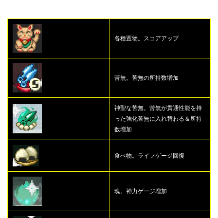
各種置物。スコアアップ
苦無。苦無の所持数増加
神聖な苦無。苦無が貫通性能を持
った強化苦無に入れ替わる＆所持
数増加
食べ物。ライフゲージ回復
魂。神力ゲージ増加