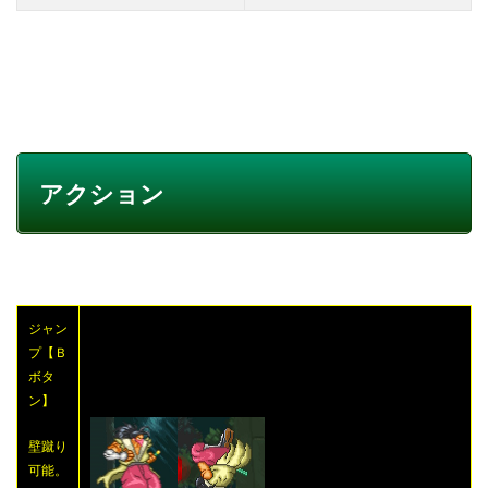
アクション
ジャン
プ【Ｂ
ボタ
ン】
壁蹴り
可能。