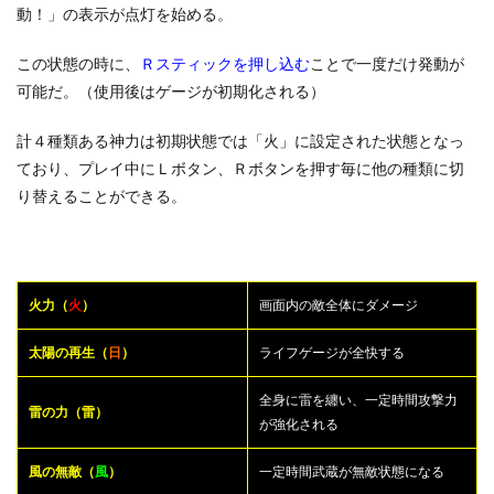
動！」の表示が点灯を始める。
この状態の時に、
Ｒスティックを押し込む
ことで一度だけ発動が
可能だ。（使用後はゲージが初期化される）
計４種類ある神力は初期状態では「火」に設定された状態となっ
ており、プレイ中にＬボタン、Ｒボタンを押す毎に他の種類に切
り替えることができる。
火力（
火
）
画面内の敵全体にダメージ
太陽の再生（
日
）
ライフゲージが全快する
全身に雷を纏い、一定時間攻撃力
雷の力（雷）
が強化される
風の無敵（
風
）
一定時間武蔵が無敵状態になる