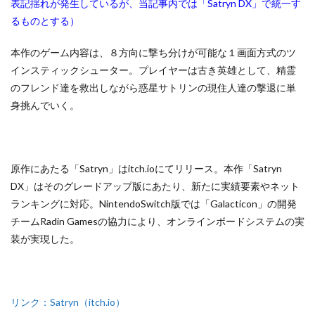
表記揺れが発生しているが、当記事内では「Satryn DX」で統一す
るものとする）
本作のゲーム内容は、８方向に撃ち分けが可能な１画面方式のツ
インスティックシューター。プレイヤーは古き英雄として、精霊
のフレンド達を救出しながら惑星サトリンの現住人達の撃退に単
身挑んでいく。
原作にあたる「Satryn」はitch.ioにてリリース。本作「Satryn
DX」はそのグレードアップ版にあたり、新たに実績要素やネット
ランキングに対応。NintendoSwitch版では「Galacticon」の開発
チームRadin Gamesの協力により、オンラインボードシステムの実
装が実現した。
リンク：Satryn（itch.io）