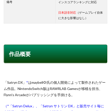
備考
インスコアランキングに対応
日本語非対応
（ゲームプレイ自体
に大きな影響はなし）
作品概要
「Satryn DX」
*
はmaybell🌻氏の個人開発によって製作されたゲー
ム作品。NintendoSwitch版はRAWRLAB Gamesが移植を担当、
Flynn’s Arcadeがパブリッシングを手掛ける。
（*「Satryn Delux」、「Satryn サトリン DX」と販売サイト毎に