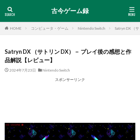
古今ゲーム録
HOME
コンピュータ・ゲーム
Nintendo Switch
Satryn D
Satryn DX （サトリン DX）－ プレイ後の感想と作
品解説【レビュー】
2024年7月23日
Nintendo Switch
スポンサーリンク