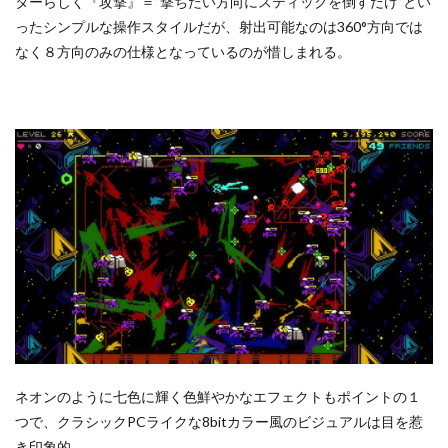
ターらしく『攻撃』＝”撃ちたい方向にスティックを倒すだけ”とい
ったシンプルな操作スタイルだが、射出可能なのは360°方向では
なく８方向のみの仕様となっているのが惜しまれる。
ネオンのように七色に輝く色鮮やかなエフェクトもポイントの１
つで、クラシックPCライクな8bitカラー風のビジュアルは目を惹
き印象的。