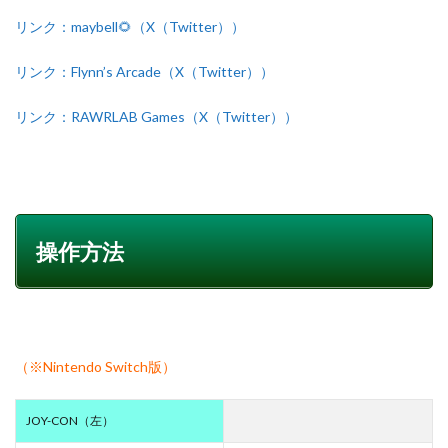
リンク：maybell🌻（X（Twitter））
リンク：Flynn’s Arcade（X（Twitter））
リンク：RAWRLAB Games（X（Twitter））
操作方法
（※Nintendo Switch版）
JOY-CON（左）