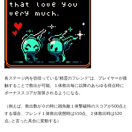
各ステージ内を彷徨っている”精霊のフレンド”は、プレイヤーが接
触することで救出が可能。１体救出毎に以降のあらゆる得点時に
ボーナススコアが加算されるようになる。
（例えば、救出数が０の時に雑魚敵１体撃破時のスコアが500点と
する場合、フレンド１体救出状態時は510点、２体救出時は520
点…と言った具合に変動する）