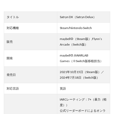
タイトル
Satryn DX（Satryn Delux）
対応機種
Steam/Nintendo Switch
maybell🌻（Steam版）,Flynn’s
販売
Arcade（Switch版）
maybell🌻,RAWRLAB
開発
Games（※Switch版移植担当）
2021年10月15日（Steam版）／
発売日
2024年7月18日（Switch版）
対応言語
英語
IARCレーティング：7+（暴力（軽
度））
公式リーダーボードによるオンラ