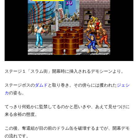
ステージ１「スラム街」開幕時に挿入されるデモシーンより。
ステージボスの
ダムド
と取り巻き。その傍らには攫われた
ジェシ
カ
の姿も。
てっきり何処かに監禁してるのかと思いきや、あえて見せつけに
来る余裕の態度。
この後、奪還組が目の前のドラム缶を破壊するまでが、開幕デモ
の流れです。