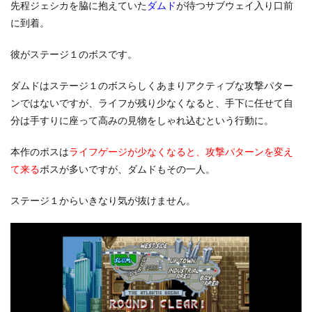
先程ジェシカを脇に抱えていた
ダムド
が待つサブウェイ入り口前
に到着。
彼がステージ１のボスです。
ダムドはステージ１のボスらしくあまりアクティブな攻撃パター
ンではないですが、ライフが残り少なくなると、手下に任せて自
分は手すりに座って高みの見物をしゃれ込むという行動に。
本作のボスは
ライフゲージが少なくなると、攻撃パターンを変え
て来る
ボスが多いですが、ダムドもその一人。
ステージ１からいきなり気が抜けません。