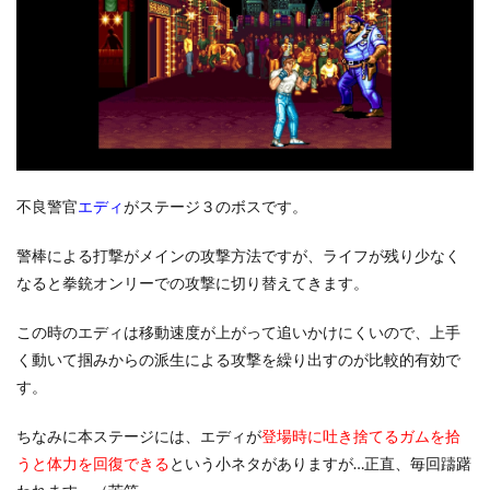
不良警官
エディ
がステージ３のボスです。
警棒による打撃がメインの攻撃方法ですが、ライフが残り少なく
なると拳銃オンリーでの攻撃に切り替えてきます。
この時のエディは移動速度が上がって追いかけにくいので、上手
く動いて掴みからの派生による攻撃を繰り出すのが比較的有効で
す。
ちなみに本ステージには、エディが
登場時に吐き捨てるガムを拾
うと体力を回復できる
という小ネタがありますが…正直、毎回躊躇