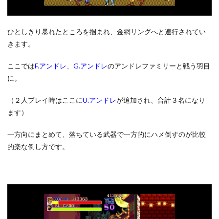
ひとしきり暴れたところを掴まれ、金網リングへと連行されてい
きます。
ここでは
F.アンドレ
、
G.アンドレ
のアンドレファミリーと戦う羽目
に。
（２人プレイ時はここに
U.アンドレ
が追加され、合計３名になり
ます）
一方向にまとめて、落ちている武器で一方的にハメ倒すのが比較
的楽な倒し方です。