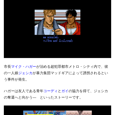
市長
マイク・ハガー
が治める超犯罪都市メトロ・シティ内で、彼
の一人娘
ジェシカ
が暴力集団マッドギアによって誘拐されるとい
う事件が発生。
ハガーは友人である青年
コーディ
と
ガイ
の協力を得て、ジェシカ
の奪還へと向かう― といったストーリーです。