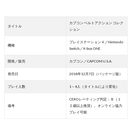
カプコン ベルトアクション コレク
タイトル
ション
プレイステーション４／Nintendo
機種
Switch／X-box ONE
開発／販売
カプコン／CAPCOM U.S.A.
発売日
2018年12月7日（パッケージ版）
プレイ人数
1～4人（タイトルにより変化）
CEROレーティング判定：Ｂ（１
備考
２歳以上推奨）。オンライン協力
プレイ可能