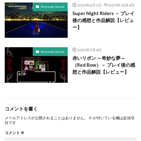
2023年6月1日
2025年10月4日
Nintendo Switch
Super Night Riders － プレイ
後の感想と作品解説【レビュ
ー】
2025年5月4日
Nintendo Switch
赤いリボン ～奇妙な夢～
（Red Bow）－ プレイ後の感
想と作品解説【レビュー】
コメントを書く
メールアドレスが公開されることはありません。
※
が付いている欄は必須項
目です
コメント
※