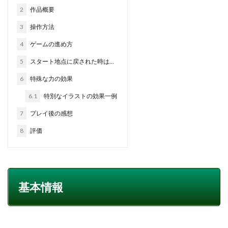
2
作品概要
3
操作方法
4
ゲームの進め方
5
スタート地点に戻された時は…
6
特殊な力の効果
6.1
特別なイラストの効果一例
7
プレイ後の感想
8
評価
基本情報