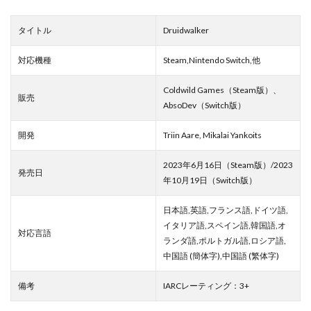
タイトル
Druidwalker
対応機種
Steam,Nintendo Switch,他
Coldwild Games（Steam版）、
販売
AbsoDev（Switch版）
開発
Triin Aare, Mikalai Yankoits
2023年6月16日（Steam版）/2023
発売日
年10月19日（Switch版）
日本語,英語,フランス語,ドイツ語,
イタリア語,スペイン語,韓国語,オ
対応言語
ランダ語,ポルトガル語,ロシア語,
中国語 (簡体字),中国語 (繁体字)
備考
IARCレーティング：3+