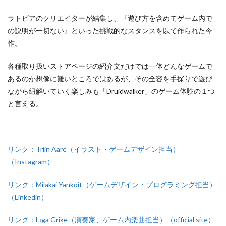
ラトビアのクリエイターが結集し、『遊び方を含めてゲーム内で
の説明が一切ない』といった挑戦的なスタンスを以て作られた今
作。
各種取り扱いストアページの紹介文だけでは一体どんなゲームで
あるのか想像に難いところではあるが、その全容を手探りで遊び
ながら紐解いていく楽しみも「Druidwalker」のゲーム体験の１つ
と言える。
リンク：Triin Aare（イラスト・ゲームデザイン担当）
（Instagram）
リンク：Milakai Yankoit（ゲームデザイン・プログラミング担当）
（Linkedin）
リンク：Līga Griķe（演奏家、ゲーム内楽曲担当）（official site）