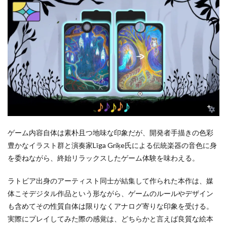
ゲーム内容自体は素朴且つ地味な印象だが、開発者手描きの色彩
豊かなイラスト群と演奏家Līga Griķe氏による伝統楽器の音色に身
を委ねながら、終始リラックスしたゲーム体験を味わえる。
ラトビア出身のアーティスト同士が結集して作られた本作は、媒
体こそデジタル作品という形ながら、ゲームのルールやデザイン
も含めてその性質自体は限りなくアナログ寄りな印象を受ける。
実際にプレイしてみた際の感覚は、どちらかと言えば良質な絵本