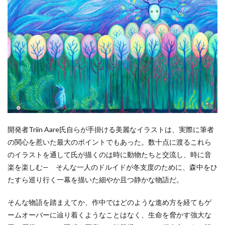
開発者Triin Aare氏自らが手掛ける美麗なイラストは、実際に筆者
の関心を惹いた最大のポイントでもあった。数十点に渡るこれら
のイラストを通して氏が描くのは時に動物たちと交流し、時に音
楽を楽しむ— そんな一人のドルイドが冬支度のために、森中をひ
たすら巡り行く一幕を描いた細やか且つ静かな物語だ。
そんな物語を踏まえてか、作中ではどのような進め方を経てもゲ
ームオーバーに辿り着くようなことはなく、生命を脅かす強大な