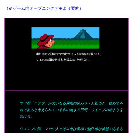
（※ゲーム内オープニングデモより要約）
マヤ歴「ハアブ」が大いなる周期の終わりへと近づき、極めて不
吉であると考えられている名の無き５日間、ワイェブの始まりを
告げる。
ワィエブの間、マヤの人々は世界は脆弱で無防備な状態であるも