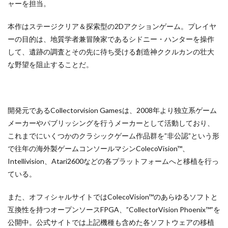
ャーを担当。
本作はステージクリア＆探索型の2Dアクションゲーム。プレイヤ
ーの目的は、地質学者兼冒険家であるシドニー・ハンターを操作
して、遺跡の調査とその先に待ち受ける創造神ククルカンの壮大
な野望を阻止することだ。
開発元であるCollectorvision Gamesは、2008年より独立系ゲーム
メーカーやパブリッシングを行うメーカーとして活動しており、
これまでにいくつかのクラシックゲーム作品群を”非公認”という形
で往年の海外製ゲームコンソールマシンColecoVision™、
Intellivision、Atari2600などの各プラットフォームへと移植を行っ
ている。
また、オフィシャルサイトではColecoVision™のあらゆるソフトと
互換性を持つオープンソースFPGA、”CollectorVision Phoenix™”を
公開中。公式サイトでは上記機種も含めた各ソフトウェアの移植