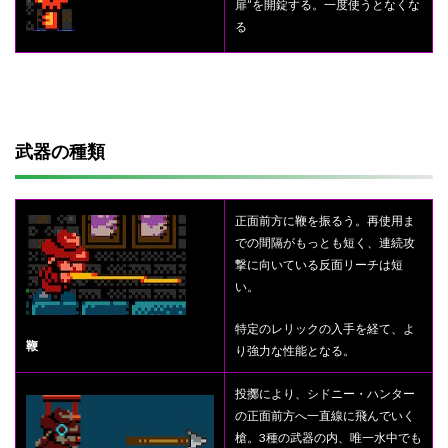
扉”を開錠する。一度使うとなくな
る
武器の種類
正面前方に鞭を振るう。再使用ま
での間隔がもっとも短く、連続攻
撃に向いている反面リーチは短
い。
特定のレリックの入手を経て、よ
鞭
り強力な性能となる。
投擲により、シドニー・ハンター
の正面前方へ一直線に飛んでいく
槍。3種の武器の内、唯一水中でも