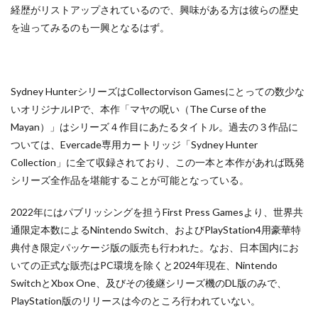
経歴がリストアップされているので、興味がある方は彼らの歴史
を辿ってみるのも一興となるはず。
Sydney HunterシリーズはCollectorvison Gamesにとっての数少な
いオリジナルIPで、本作「マヤの呪い（The Curse of the
Mayan）」はシリーズ４作目にあたるタイトル。過去の３作品に
ついては、Evercade専用カートリッジ「Sydney Hunter
Collection」に全て収録されており、この一本と本作があれば既発
シリーズ全作品を堪能することが可能となっている。
2022年にはパブリッシングを担うFirst Press Gamesより、世界共
通限定本数によるNintendo Switch、およびPlayStation4用豪華特
典付き限定パッケージ版の販売も行われた。なお、日本国内にお
いての正式な販売はPC環境を除くと2024年現在、Nintendo
SwitchとXbox One、及びその後継シリーズ機のDL版のみで、
PlayStation版のリリースは今のところ行われていない。