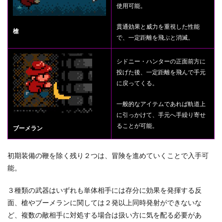
使用可能。
貫通効果と威力を重視した性能
槍
で、一定距離を飛ぶと消滅。
シドニー・ハンターの正面前方に
投げた後、一定距離を飛んで手元
に戻ってくる。
一般的なアイテムであれば軌道上
に引っかけて、手元へ手繰り寄せ
ることが可能。
ブーメラン
初期装備の鞭を除く残り２つは、冒険を進めていくことで入手可
能。
３種類の武器はいずれも単体相手には存分に効果を発揮する反
面、槍やブーメランに関しては２発以上同時発射ができないな
ど、複数の敵相手に対処する場合は扱い方に気を配る必要があ