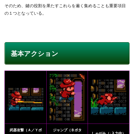
そのため、鍵の役割を果たすこれらを遍く集めることも重要項目
の１つとなっている。
基本アクション
武器攻撃（Ａ／Ｙボ
ジャンプ（Ｂボタ
しゃがみ（↓入力中）