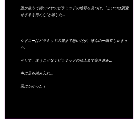
遥か彼方で謎のマヤのピラミッドの輪郭を見つけ、”こいつは調査
せざるを得んな”と感じた…
シドニーはピラミッドの麓まで急いだが、ほんの一瞬立ち止まっ
た。
そして、迷うことなくピラミッドの頂上まで突き進み…
中に足を踏み入れ…
罠にかかった！