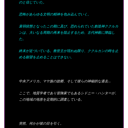
のと信じていた。
恐怖があらゆる文明の精神を包み込んでいく。
衰弱状態となったこの期に及び、恐れられていた創造神ククルカ
ンは、大いなる周期の再来を阻止するため、古代神殿に降臨し
た。
終末が近づいている。救世主が現れぬ限り、ククルカンの時を止
める願望を止めることはできない。
中央アメリカ。マヤ族の故郷、そして彼らの神秘的な過去…
ここで、地質学者であり冒険家でもあるシドニー・ハンターが、
この地域の地形を定期的に調査している。
突然、何かが彼の目を引く。