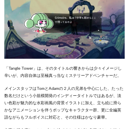
「Tangle Tower」は、そのタイトルの響きからは少々イメージし
辛いが、内容自体は至極真っ当なミステリーアドベンチャーだ。
メインスタッフはTomとAdamの２人の兄弟を中心にした、たった
数名だけという小規模開発のインディータイトルではあるが、淡
い色彩が魅力的な水彩画風の背景イラストに加え、立ち絵に滑ら
かなアニメーションを伴うポップなキャラクター群、更に全編英
語ながらもフルボイスに対応と、その仕様はかなり豪華。