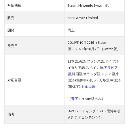
対応機種
Steam,Nintendo Switch, 他
販売
SFB Games Limited
開発
同上
2019年10月22日（Steam
発売日
版）,2021年10月7日（Switch版）
日本語,英語,フランス語,ドイツ語,
イタリア語,スペイン語,
アラビア
語
,韓国語,オランダ語,ロシア語,中
対応言語
国語 (簡体字),ポルトガル語,中国語
(繁体字),
トルコ語
（
青字
：Steam版のみ）
IARCレーティング：7+（恐怖を引
備考
き起こすコンテンツ）