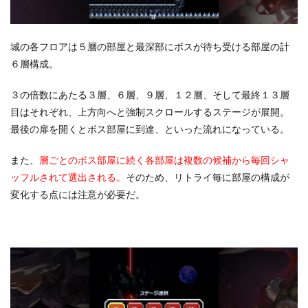
城の各フロアは５層の部屋と最深部にボスが待ち受ける部屋の計
６層構成。
３の倍数にあたる３層、６層、９層、１２層、そして最終１３層
目はそれぞれ、上方向へと強制スクロールするステージが展開。
最後の扉を開くとボス部屋に到達、といった流れになっている。
また、
層ごとのボス部屋に続く各部屋は複数の候補から毎回シャ
ッフルされて選出される。
そのため、リトライ毎に部屋の構成が
変化する点には注意が必要だ。