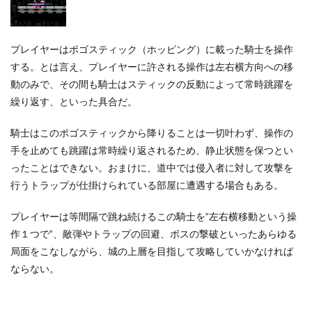
プレイヤーはポゴスティック（ホッピング）に載った騎士を操作
する。とは言え、プレイヤーに許される操作は左右横方向への移
動のみで、その間も騎士はスティックの反動によって常時跳躍を
繰り返す、といった具合だ。
騎士はこのポゴスティックから降りることは一切叶わず、操作の
手を止めても跳躍は常時繰り返されるため、静止状態を保つとい
ったことはできない。おまけに、道中では侵入者に対して攻撃を
行うトラップが仕掛けられている部屋に遭遇する場合もある。
プレイヤーは等間隔で跳ね続けるこの騎士を”左右横移動という操
作１つで”、敵弾やトラップの回避、ボスの撃破といったあらゆる
局面をこなしながら、城の上層を目指して攻略していかなければ
ならない。