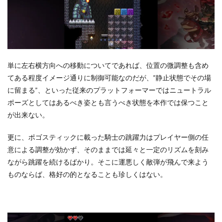
単に左右横方向への移動についてであれば、位置の微調整も含め
てある程度イメージ通りに制御可能なのだが、”静止状態でその場
に留まる”、といった従来のプラットフォーマーではニュートラル
ポーズとしてはあるべき姿とも言うべき状態を本作では保つこと
が出来ない。
更に、ポゴスティックに載った騎士の跳躍力はプレイヤー側の任
意による調整が効かず、そのままでは延々と一定のリズムを刻み
ながら跳躍を続けるばかり。そこに運悪しく敵弾が飛んで来よう
ものならば、格好の的となることも珍しくはない。