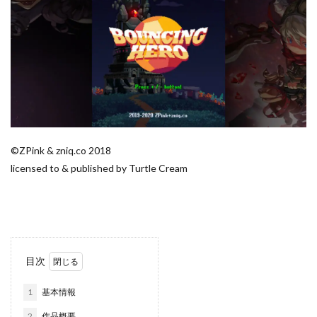
©ZPink & zniq.co 2018
licensed to & published by Turtle Cream
目次
1
基本情報
2
作品概要