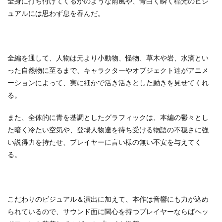
全身に打ち付けてくるかのような雨風や、青白く瞬く稲光のビジ
ュアルには思わず息を吞んだ。
全編を通して、人物は元より小動物、怪物、草木や岩、水滴とい
った自然物に至るまで、キャラクターやオブジェクト達がアニメ
ーションによって、実に細かで活き活きとした動きを見せてくれ
る。
また、全体的に青を基調としたグラフィックは、本編の鬱々とし
た暗く冷たい空気や、登場人物達を待ち受ける物語の不穏さに強
い説得力を持たせ、プレイヤーに言い様の無い不安を与えてく
る。
こだわりのビジュアル＆演出に加えて、本作は音響にも力が込め
られているので、サウンド面に関心を持つプレイヤーならばヘッ