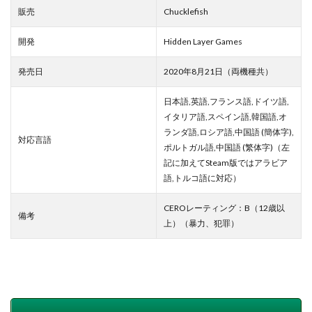
販売
Chucklefish
開発
Hidden Layer Games
発売日
2020年8月21日（両機種共）
日本語,英語,フランス語,ドイツ語,
イタリア語,スペイン語,韓国語,オ
ランダ語,ロシア語,中国語 (簡体字),
対応言語
ポルトガル語,中国語 (繁体字)（左
記に加えてSteam版ではアラビア
語,トルコ語に対応）
CEROレーティング：B（12歳以
備考
上）（暴力、犯罪）