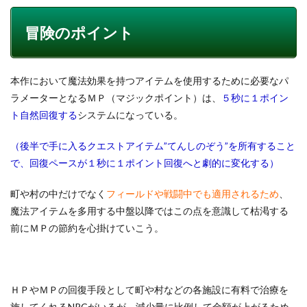
冒険のポイント
本作において魔法効果を持つアイテムを使用するために必要なパ
ラメーターとなるＭＰ（マジックポイント）は、
５秒に１ポイン
ト自然回復する
システムになっている。
（後半で手に入るクエストアイテム”てんしのぞう”を所有すること
で、回復ペースが１秒に１ポイント回復へと劇的に変化する）
町や村の中だけでなく
フィールドや戦闘中でも適用されるため
、
魔法アイテムを多用する中盤以降ではこの点を意識して枯渇する
前にＭＰの節約を心掛けていこう。
ＨＰやＭＰの回復手段として町や村などの各施設に有料で治療を
施してくれるNPCがいるが、減少量に比例して金額が上がるため