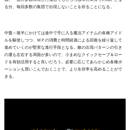
る分、毎回多数の集団で出現しないことを祈ることになる。
中盤～後半にかけては途中で手に入る魔法アイテムの各種アイド
ルを駆使しつつ、ＭＰの消費と時間経過による回復を繰り返して
進めていくのが堅実な進行手段となる。敵の出現パターンの引き
の運も左右する局面が多いので、小まめなクイックセーブ＆ロー
ドを有効活用すると良いだろう。必要に応じてあらかじめ各種ポ
ーションも買いこんでおくことで、より生存率を高めることがで
きる。