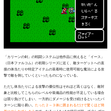
「カリーンの剣」の戦闘システムは他作品に例えると「イース」
（日本ファルコム）の初期シリーズに近く、敵ターゲットへの直
接の体当たりや特定アイテムの装着時に使用可能な魔法による攻
撃で敵を倒していくといったものになっている。
ただし体当たりによる攻撃の優位性はそれほど高くはなく、敵対
象と比較してこちらのレベルや装備品の性能が不足している場合
は競り負けてしまい、一方的にダメージを受け続けるといったパ
ターンに陥り易い。
たった２～３体に囲まれるだけで驚くほど簡