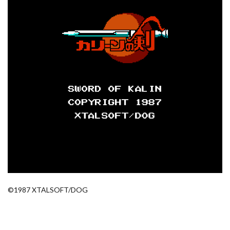
©1987 XTALSOFT/DOG