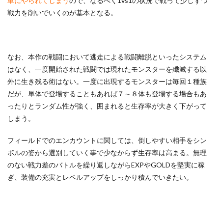
単にやられてしまう
ので、なるべく1vs1の状況で戦って少しずつ
戦力を削いでいくのが基本となる。
なお、本作の戦闘において逃走による戦闘離脱といったシステム
はなく、一度開始された戦闘では現れたモンスターを殲滅する以
外に生き残る術はない。一度に出現するモンスターは毎回１種族
だが、単体で登場することもあれば７～８体も登場する場合もあ
ったりとランダム性が強く、囲まれると生存率が大きく下がって
しまう。
フィールドでのエンカウントに関しては、倒しやすい相手をシン
ボルの姿から選別していく事で少なからず生存率は高まる。無理
のない戦力差のバトルを繰り返しながらEXPやGOLDを堅実に稼
ぎ、装備の充実とレベルアップをしっかり積んでいきたい。