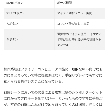
STARTボタン
ポーズ機能
SELECTボタン
アイテム選択メニュー開閉
Ａボタン
コマンド呼び出し、決定
選択中のアイテム使用、（コマン
Ｂボタン
ド呼び出し時）選択中の項目をキ
ャンセル
操作系統はファミリーコンピュータ作品の一般的なRPG向けなも
のにまとまっていて特に複雑さはなく、手探りプレイでもすぐに
覚えられる操作システムになっている。
戦闘シーンにおいての武器による攻撃は敵のシンボルターゲット
に向かって方向キーを倒すだけ― といったもので非常に手軽だ
が、本作の戦闘はこれだけで延々戦っていくのは困難。詳しくは