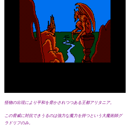
怪物の出現により平和を脅かされつつある王都アリタニア。
この脅威に対抗できうるのは強力な魔力を持つという大魔術師グ
ラドリフのみ。