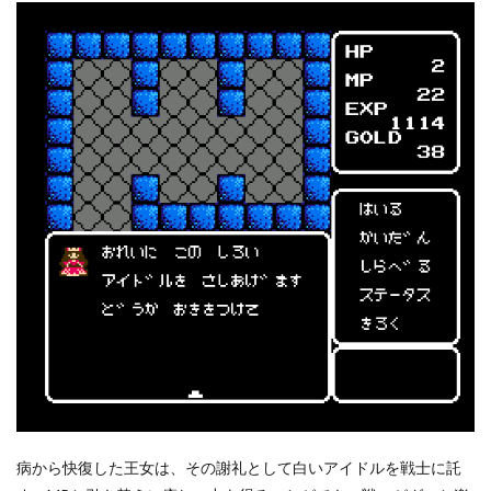
病から快復した王女は、その謝礼として白いアイドルを戦士に託