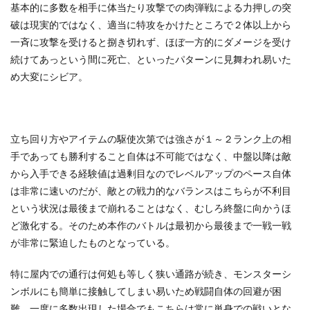
基本的に多数を相手に体当たり攻撃での肉弾戦による力押しの突
破は現実的ではなく、適当に特攻をかけたところで２体以上から
一斉に攻撃を受けると捌き切れず、ほぼ一方的にダメージを受け
続けてあっという間に死亡、といったパターンに見舞われ易いた
め大変にシビア。
立ち回り方やアイテムの駆使次第では強さが１～２ランク上の相
手であっても勝利すること自体は不可能ではなく、中盤以降は敵
から入手できる経験値は過剰目なのでレベルアップのペース自体
は非常に速いのだが、敵との戦力的なバランスはこちらが不利目
という状況は最後まで崩れることはなく、むしろ終盤に向かうほ
ど激化する。そのため本作のバトルは最初から最後まで一戦一戦
が非常に緊迫したものとなっている。
特に屋内での通行は何処も等しく狭い通路が続き、モンスターシ
ンボルにも簡単に接触してしまい易いため戦闘自体の回避が困
難。一度に多数出現した場合でもこちらは常に単身での戦いとな