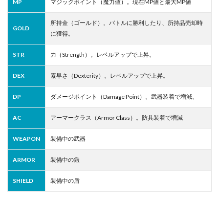
MP
マジックポイント（魔力値）。現在MP値と最大MP値
所持金（ゴールド）。バトルに勝利したり、所持品売却時
GOLD
に獲得。
STR
力（Strength）。レベルアップで上昇。
DEX
素早さ（Dexterity）。レベルアップで上昇。
DP
ダメージポイント（Damage Point）。武器装着で増減。
AC
アーマークラス（Armor Class）。防具装着で増減
WEAPON
装備中の武器
ARMOR
装備中の鎧
SHIELD
装備中の盾