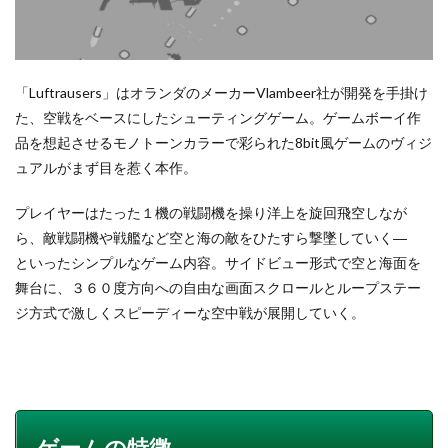
「Luftrausers」はオランダのメーカーVlambeer社が開発を手掛け
た、空戦をベースにしたシューティングゲーム。ゲームボーイ作
品を想起させるモノトーンカラーで彩られた8bit風ゲームのヴィジ
ュアルがまず目を惹く本作。
プレイヤーはたった１機の戦闘機を操り洋上を旋回飛空しなが
ら、敵戦闘機や戦艦など空と海の敵をひたすら撃墜していく―
といったシンプルなゲーム内容。サイドビュー形式で空と海面を
舞台に、３６０度方向への自由な画面スクロールとループステー
ジ方式で激しくスピーディーな空中戦が展開していく。
ゲームの特徴