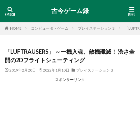
古今ゲーム録
HOME
コンピュータ・ゲーム
プレイステーション３
「LUF
「LUFTRAUSERS」 ～一機入魂、敵機殲滅！ 渋さ全
開の2Dフライトシューティング
2019年2月20日
2022年1月10日
プレイステーション３
スポンサーリンク