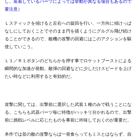
し、装着しているパーツによっては挙動が異なる場合もあるので
要注意）
Ｌスティックを傾けると左右への旋回を行い、一方向に傾けっぱ
なしにしておくことでそのまま円を描くようにグルグル飛び続け
ることができるので、敵機の攻撃の回避にはこのアクションを駆
使していこう。
Ｌ１／Ｒ１ボタンのどちらかを押す事でロケットブーストによる
瞬間的な加速が発動。敵弾の回避などに少しだけスピードを上げ
たい時などに利用すると有効的だ。
攻撃に関しては、出撃前に選択した武装１種のみで戦うことにな
る。こちらも武器パーツ毎に特徴がハッキリ分かれるので、出撃
前に挑戦レベルに応じたものを事前に吟味しておくのが重要だ。
本作では並の敵の攻撃ならば一発食らってもミスとはならず、自