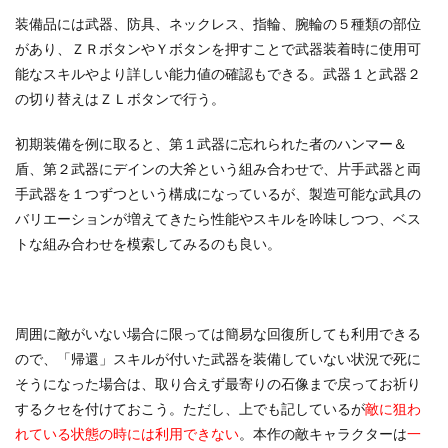
装備品には武器、防具、ネックレス、指輪、腕輪の５種類の部位
があり、ＺＲボタンやＹボタンを押すことで武器装着時に使用可
能なスキルやより詳しい能力値の確認もできる。武器１と武器２
の切り替えはＺＬボタンで行う。
初期装備を例に取ると、第１武器に忘れられた者のハンマー＆
盾、第２武器にデインの大斧という組み合わせで、片手武器と両
手武器を１つずつという構成になっているが、製造可能な武具の
バリエーションが増えてきたら性能やスキルを吟味しつつ、ベス
トな組み合わせを模索してみるのも良い。
周囲に敵がいない場合に限っては簡易な回復所しても利用できる
ので、「帰還」スキルが付いた武器を装備していない状況で死に
そうになった場合は、取り合えず最寄りの石像まで戻ってお祈り
するクセを付けておこう。ただし、上でも記しているが
敵に狙わ
れている状態の時には利用できない
。本作の敵キャラクターは
一