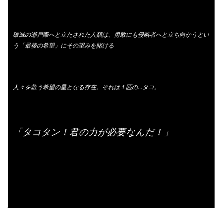
破滅の瀬戸際へと立たされた人類は、勇敢にも侵略者へと立ち向かうとい
う「最後の希望」にその望みを賭ける
人々を救う希望の星となる存在。それは１匹の…タコ。
「タコタン！君の力が必要なんだ！」