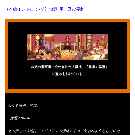
（本編イントロより該当部引用、及び要約）
母なる惑星、地球。
–西暦20XX年–
その美しい大地は、エイリアンの侵略によって失われようとしていた。