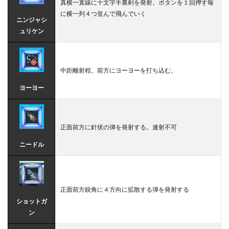
真横一直線に十文字手裏剣を発射。ボタンを１回押す毎
に横一列４つ並んで飛んでいく
ニンジャシ
ュリケン
中距離射程。前方にヨーヨーを打ち込む。
ヨーヨー
正面前方に針状の弾を発射する。連射不可
ニードル
正面前方鋭角に４方向に拡散する弾を発射する
ショットガ
ン