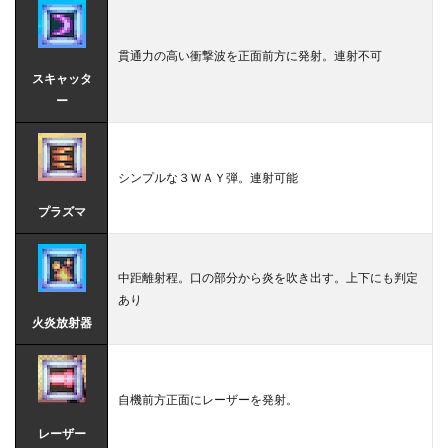
貫通力の高い衝撃波を正面前方に発射。連射不可
スキャッタ
ー
シンプルな３ＷＡＹ弾。連射可能
プラズマ
中距離射程。口の部分から炎を吹き出す。上下にも判定
あり
火炎放射器
自機前方正面にレーザーを発射。
レーザー