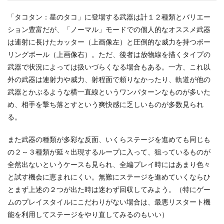
「タコタン：星のタコ」に登場する武器は計１２種類とバリエー
ション豊富だが、「ノーマル」モードでの個人的なオススメ武器
は連射に長けたカッター（上画像左）と圧倒的な威力を持つボー
リングボール（上画像右）。ただ、後者は放物線を描くタイプの
武器で状況によっては扱いづらくなる場合もある。一方、これ以
外の武器は連射力や威力、射程面で頼りなかったり、軌道が他の
武器とかぶるような横一直線というワンパターンなものが多いた
め、相手を撃ち落とすという爽快感に乏しいものが多数見られ
る。
また武器の種類が多彩な反面、いくらステージを進めても同じも
の２～３種類が延々出現するループに入って、狙っているものが
全然出ないというケースも見られ、全編プレイ時にはあまり色々
と試す機会に恵まれにくい。無難にステージを進めていくならひ
とまず上述の２つが出た時は迷わず回収してみよう。（特にゲー
ムのプレイスタイルにこだわりがない場合は、最悪リスタート機
能を利用してステージをやり直してみるのもいい）