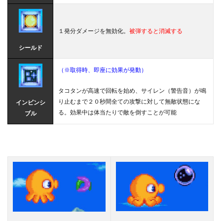
１発分ダメージを無効化。
被弾すると消滅する
シールド
（※取得時、即座に効果が発動）
タコタンが高速で回転を始め、サイレン（警告音）が鳴
り止むまで２０秒間全ての攻撃に対して無敵状態にな
インビンシ
る。効果中は体当たりで敵を倒すことが可能
ブル