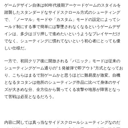
ゲームデザイン自体は80年代後期アーケードゲームのスタイルを
踏襲したスタンダードなサイドスクロール方式のシューティング
で、「ノーマル」モードや「カスタム」モードの設定によってシ
ールド制にする事で簡単には撃墜されなくなるというゲームデザ
インは、多少はゴリ押しで進めたいというようなプレイヤーだけ
でなく、シューティングに慣れてないという初心者にとっても優
しい仕様だ。
一方で、初回クリア後に開放される「パニック」モードは従来の
シューティングゲーム通りの”１発被弾で即アウト”方式となってお
り、こちらはまるで別ゲームかと思うほどに難易度が激変。自機
となるタコタンは他所のシューティング作品に比べて身体のサイ
ズが大きめな分、全方位から襲ってくる攻撃や地形が障害となっ
て苦戦は必至となるだろう。
内容に関しては真っ当なサイドスクロールシューティングなのだ