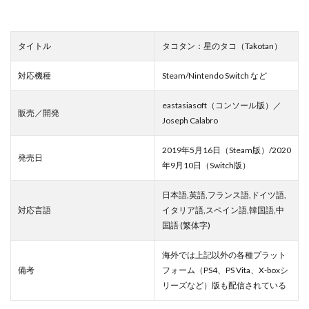
タイトル
タコタン：星のタコ（Takotan）
対応機種
Steam/Nintendo Switch など
eastasiasoft（コンソール版）／
販売／開発
Joseph Calabro
2019年5月16日（Steam版）/2020
発売日
年9月10日（Switch版）
日本語,英語,フランス語,ドイツ語,
対応言語
イタリア語,スペイン語,韓国語,中
国語 (繁体字)
海外では上記以外の各種プラット
備考
フォーム（PS4、PS Vita、X-boxシ
リーズなど）版も配信されている