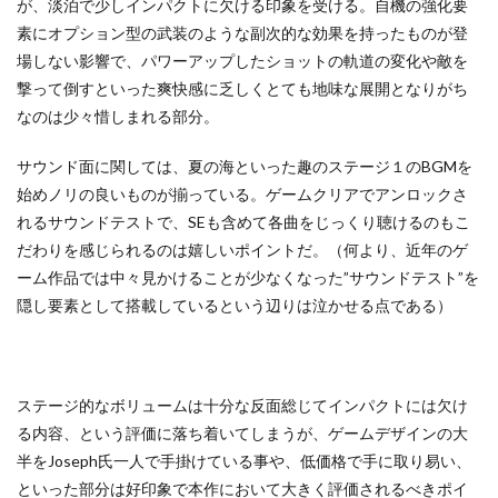
が、淡泊で少しインパクトに欠ける印象を受ける。自機の強化要
素にオプション型の武装のような副次的な効果を持ったものが登
場しない影響で、パワーアップしたショットの軌道の変化や敵を
撃って倒すといった爽快感に乏しくとても地味な展開となりがち
なのは少々惜しまれる部分。
サウンド面に関しては、夏の海といった趣のステージ１のBGMを
始めノリの良いものが揃っている。ゲームクリアでアンロックさ
れるサウンドテストで、SEも含めて各曲をじっくり聴けるのもこ
だわりを感じられるのは嬉しいポイントだ。（何より、近年のゲ
ーム作品では中々見かけることが少なくなった”サウンドテスト”を
隠し要素として搭載しているという辺りは泣かせる点である）
ステージ的なボリュームは十分な反面総じてインパクトには欠け
る内容、という評価に落ち着いてしまうが、ゲームデザインの大
半をJoseph氏一人で手掛けている事や、低価格で手に取り易い、
といった部分は好印象で本作において大きく評価されるべきポイ