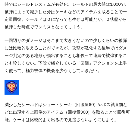
時ではシールドシステムが有効化。シールドの最大値は1,000で、
被弾によって減少した分はケーキなどのアイテムを取ることで一
定量回復。シールドは０になっても生存は可能だが、０状態から
被弾した時点でワンミスとなってしまう。
一回辺りのダメージはそこまで大きくないので少しくらいの被弾
には比較的耐えることができるが、攻撃が激化する後半ではダメ
ージ判定のある地形が頻出することも相俟って連続で被弾するこ
とも珍しくない。下段で紹介している「回避」アクションを上手
く使って、極力被弾の機会を少なくしていきたい。
減少したシールドはショートケーキ（回復量80）やボス戦直前な
どに出現する上画像のアイテム（回復量300）を取ることで回復可
能。ケーキは比較的よく出るので見逃さないようにしよう。