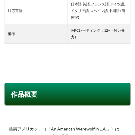
日本語,英語,フランス語,ドイツ語,
対応言語
イタリア語,スペイン語,中国語 (簡
体字)
IARCレーティング：12+（軽い暴
備考
力）
作品概要
「狼男アメリカン」（「An American Werewolf in L.A.」）は