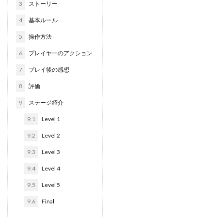
3
ストーリー
4
基本ルール
5
操作方法
6
プレイヤーのアクション
7
プレイ後の感想
8
評価
9
ステージ紹介
9.1
Level 1
9.2
Level 2
9.3
Level 3
9.4
Level 4
9.5
Level 5
9.6
Final