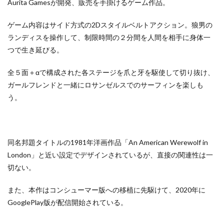
Aurita Gamesが開発、販売を手掛けるゲーム作品。
ゲーム内容はサイド方式の2Dスタイルベルトアクション。狼男の
ランディスを操作して、制限時間の２分間を人間を相手に身体一
つで生き延びる。
全５面＋αで構成された各ステージを爪と牙を駆使して切り抜け、
ガールフレンドと一緒にロサンゼルスでのサーフィンを楽しも
う。
同名邦題タイトルの1981年洋画作品「An American Werewolf in
London」と近い設定でデザインされているが、直接の関連性は一
切ない。
また、本作はコンシューマー版への移植に先駆けて、2020年に
GooglePlay版が配信開始されている。