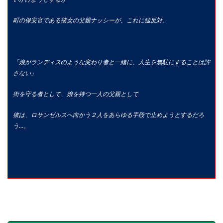
町の保安官である彼女の父親
ナッシーが、これに猛反対。
「娘がランディスのような変わり者と一緒に、人生を無駄にすることは許
さない」
街を守る者として、娘を持つ一人の父親として
彼は、ロサンゼルスへ向かう２人をあらゆる手段で止めようとするだろ
う…。