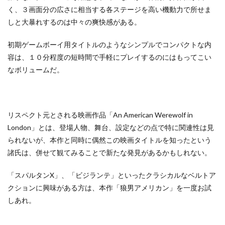
く、３画面分の広さに相当する各ステージを高い機動力で所せま
しと大暴れするのは中々の爽快感がある。
初期ゲームボーイ用タイトルのようなシンプルでコンパクトな内
容は、１０分程度の短時間で手軽にプレイするのにはもってこい
なボリュームだ。
リスペクト元とされる映画作品「An American Werewolf in
London」とは、登場人物、舞台、設定などの点で特に関連性は見
られないが、本作と同時に偶然この映画タイトルを知ったという
諸氏は、併せて観てみることで新たな発見があるかもしれない。
「スパルタンX」、「ビジランテ」といったクラシカルなベルトア
クションに興味がある方は、本作「狼男アメリカン」を一度お試
しあれ。