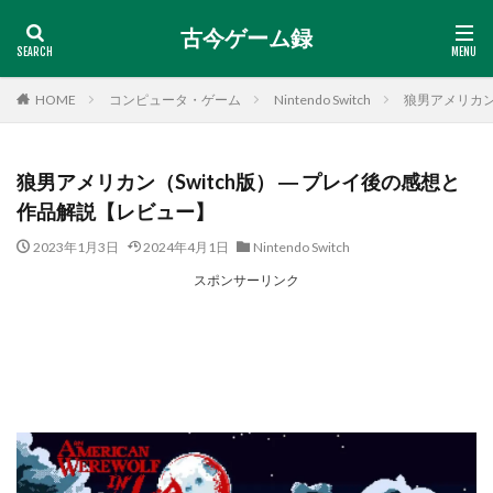
古今ゲーム録
HOME
コンピュータ・ゲーム
Nintendo Switch
狼男アメリカン
狼男アメリカン（Switch版） ― プレイ後の感想と
作品解説【レビュー】
2023年1月3日
2024年4月1日
Nintendo Switch
スポンサーリンク