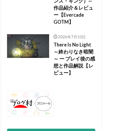
ンス・キング）—
作品紹介＆レビュ
ー【Evercade
GOTM】
2026年7月10日
There Is No Light
～終わりなき暗闇
～ ー プレイ後の感
想と作品解説【レ
ビュー】