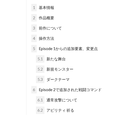
1
基本情報
2
作品概要
3
前作について
4
操作方法
5
Episode 1からの追加要素、変更点
5.1
新たな舞台
5.2
新規モンスター
5.3
ダークテーマ
6
Episode 2で追加された戦闘コマンド
6.1
通常攻撃について
6.2
アビリティ 祈る