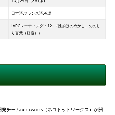
10月29日（XB1版）
日本語,フランス語,英語
IARCレーティング：12+（性的ほのめかし、ののし
り言葉（軽度））
フランスの開発チームneko.works（ネコドットワークス）が開