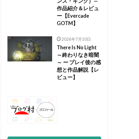
ンス・キング）—
作品紹介＆レビュ
ー【Evercade
GOTM】
2026年7月10日
There Is No Light
～終わりなき暗闇
～ ー プレイ後の感
想と作品解説【レ
ビュー】