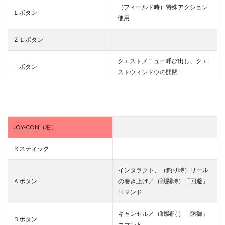
（フィールド時）特殊アクション
Ｌボタン
使用
ＺＬボタン
クエストメニュー呼び出し、クエ
－ボタン
ストウィンドウの開閉
JOY-CON（右）
Ｒスティック
インタラクト、（釣り時）リール
Ａボタン
の巻き上げ／（戦闘時）「回避」
コマンド
キャンセル／（戦闘時）「防御」
Ｂボタン
コマンド