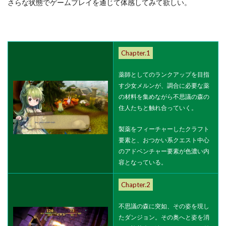
さらな状態でゲームプレイを通じて体感してみて欲しい。
Chapter.1
薬師としてのランクアップを目指
す少女メルンが、調合に必要な薬
の材料を集めながら不思議の森の
住人たちと触れ合っていく。
製薬をフィーチャーしたクラフト
要素と、おつかい系クエスト中心
のアドベンチャー要素が色濃い内
容となっている。
Chapter.2
不思議の森に突如、その姿を現し
たダンジョン。その奥へと姿を消