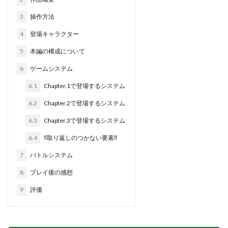
3
操作方法
4
登場キャラクター
5
本編の構成について
6
ゲームシステム
6.1
Chapter.1で登場するシステム
6.2
Chapter.2で登場するシステム
6.3
Chapter.3で登場するシステム
6.4
‼取り返しのつかない要素‼
7
バトルシステム
8
プレイ後の感想
9
評価