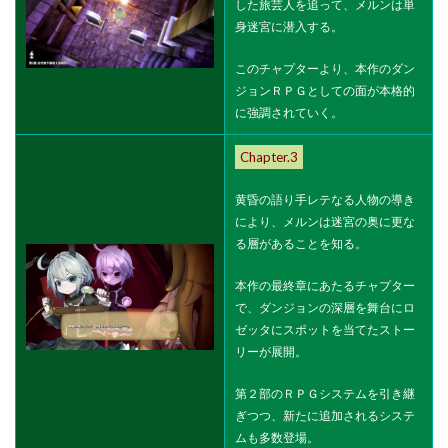
した旅芸人を追って、メルンは単
身迷宮に潜入する。
このチャプターより、本作のダン
ジョンＲＰＧとしての面が本格的
に強調されていく。
Chapter.3
黄昏の語り手レテなる人物の導き
により、メルンは迷宮の奥に更な
る層があることを知る。
本作の最終章にあたるチャプター
で、ダンジョンの深層を舞台にロ
ゼッタにスポットを当てたストー
リーが展開。
第２部のＲＰＧシステムを引き継
ぎつつ、新たに追加されるシステ
ムも多数登場。