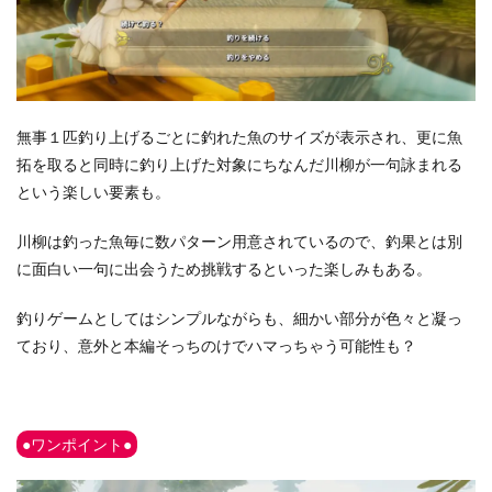
無事１匹釣り上げるごとに釣れた魚のサイズが表示され、更に魚
拓を取ると同時に釣り上げた対象にちなんだ川柳が一句詠まれる
という楽しい要素も。
川柳は釣った魚毎に数パターン用意されているので、釣果とは別
に面白い一句に出会うため挑戦するといった楽しみもある。
釣りゲームとしてはシンプルながらも、細かい部分が色々と凝っ
ており、意外と本編そっちのけでハマっちゃう可能性も？
●ワンポイント●